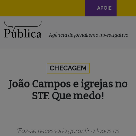
Navegação
APOIE
principal
Skip to content
Agência de jornalismo investigativo
CHECAGEM
João Campos e igrejas no
STF. Que medo!
“Faz-se necessário garantir a todas as