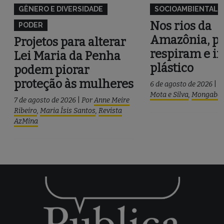
GÊNERO E DIVERSIDADE
SOCIOAMBIENTAL
Nos rios da
PODER
Amazônia, pe
Projetos para alterar
respiram e i
Lei Maria da Penha
plástico
podem piorar
proteção às mulheres
6 de agosto de 2026
|
P
Mota e Silva
,
Mongaba
7 de agosto de 2026
|
Por
Anne Meire
Ribeiro
,
Maria Ísis Santos
,
Revista
AzMina