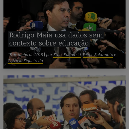
Rodrigo
Maia
usa
dados
sem
contexto
sobre
educação
15 de junho de 2018
|
por
Ethel Rudnitzki
,
Felipe Sakamoto
e
Patrícia Figueiredo