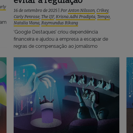
evitar a regulação
arly
16 de setembro de 2025
|
Por
Anton Nilsson
,
Crikey
,
Carly Penrose
,
The IJF
,
Krisna Adhi Pradipta
,
Tempo
,
ram
Natalia Viana
,
Raymundus Rikang
‘Google Destaques’ criou dependência
financeira e ajudou a empresa a escapar de
regras de compensação ao jornalismo