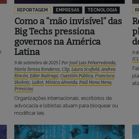
REPORTAGEM
EMPRESAS
TECNOLOGIA
R
Como a “mão invisível” das
R
Big Techs pressiona
p
governos na América
d
Latina
s
9 d
ICL
9 de setembro de 2025
|
Por
José Luis Peñarredonda
,
Fa
María Teresa Ronderos
,
Clip
,
Laura Scofield
,
Andrea
pl
Rincón
,
Edier Buitrago
,
Cuestión Pública
,
Francisca
Skoknic
,
LaBot
,
Mónica Almeida
,
Paúl Mena Mena
,
at
Primicias
Organizações internacionais, escritórios de
advocacia e lobistas atuam para bloquear ou
modificar leis