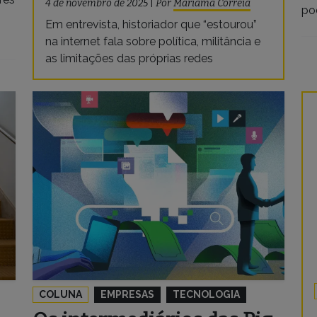
4 de novembro de 2025
|
Por
Mariama Correia
po
Em entrevista, historiador que “estourou”
na internet fala sobre política, militância e
as limitações das próprias redes
COLUNA
EMPRESAS
TECNOLOGIA