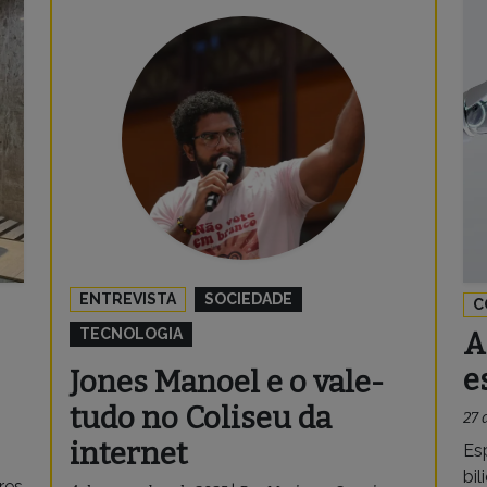
ENTREVISTA
SOCIEDADE
C
TECNOLOGIA
A
e
Jones Manoel e o vale-
tudo no Coliseu da
27 
internet
Es
bil
res