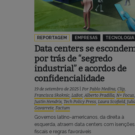
REPORTAGEM
EMPRESAS
TECNOLOGIA
Data centers se esconde
por trás de “segredo
industrial” e acordos de
confidencialidade
19 de setembro de 2025
|
Por
Pablo Medina
,
Clip
,
Francisca Skoknic
,
LaBot
,
Alberto Pradilla
,
N+ Focus
,
Justin Hendrix
,
Tech Policy Press
,
Laura Scofield
,
Juli
Gavarrete
,
Factum
Governos latino-americanos, da direita à
esquerda, atraem data centers com isenções
fiscais e regras favoráveis