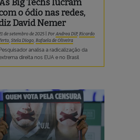
As Big Techs lucram
com o ódio nas redes,
diz David Nemer
21 de setembro de 2025
|
Por
Andrea DiP
,
Ricardo
Terto
,
Stela Diogo
,
Rafaela de Oliveira
Pesquisador analisa a radicalização da
extrema direita nos EUA e no Brasil