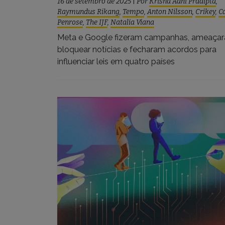
16 de setembro de 2025
|
Por
Krisna Adhi Pradipta
,
Raymundus Rikang
,
Tempo
,
Anton Nilsson
,
Crikey
,
C
Penrose
,
The IJF
,
Natalia Viana
Meta e Google fizeram campanhas, ameaça
bloquear notícias e fecharam acordos para
influenciar leis em quatro países