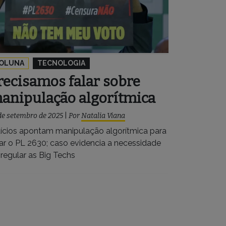
OLUNA
TECNOLOGIA
recisamos falar sobre
anipulação algorítmica
de setembro de 2025
|
Por
Natalia Viana
dícios apontam manipulação algorítmica para
ear o PL 2630; caso evidencia a necessidade
 regular as Big Techs