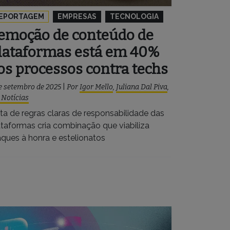
EPORTAGEM
EMPRESAS
TECNOLOGIA
emoção de conteúdo de
lataformas está em 40%
os processos contra techs
e setembro de 2025
|
Por
Igor Mello
,
Juliana Dal Piva
,
 Notícias
lta de regras claras de responsabilidade das
ataformas cria combinação que viabiliza
aques à honra e estelionatos