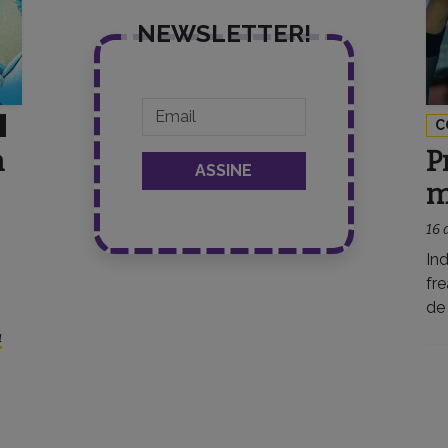
NEWSLETTER!
C
m
P
m
16 
In
fr
de
a