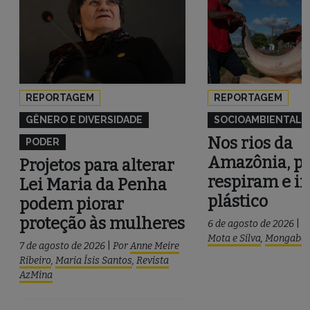
REPORTAGEM
REPORTAGEM
GÊNERO E DIVERSIDADE
SOCIOAMBIENTAL
Nos rios da
PODER
Amazônia, pe
Projetos para alterar
respiram e i
Lei Maria da Penha
plástico
podem piorar
proteção às mulheres
6 de agosto de 2026
|
P
Mota e Silva
,
Mongaba
7 de agosto de 2026
|
Por
Anne Meire
Ribeiro
,
Maria Ísis Santos
,
Revista
AzMina