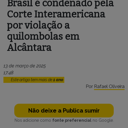
Brasil é condenado pela
Corte Interamericana
por violação a
quilombolas em
Alcântara
13 de março de 2025
17:48
Este artigo tem mais de
1 ano
Por
Rafael Oliveira
Não deixe a Publica sumir
Nos adicione como
fonte preferencial
no Google.