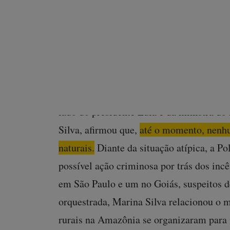
Até ontem, eram 3.482 focos de incêndio 
superaram as queimadas na região amaz
o maior número de focos de fogo nos últ
região amazônica chegou a cobrir também
O presidente do Ibama, Rodrigo Agostinh
lado do presidente Lula e da ministra 
Silva, afirmou que,
até o momento, nenhu
naturais.
Diante da situação atípica, a Pol
possível ação criminosa por trás dos in
em São Paulo e um no Goiás, suspeitos d
orquestrada, Marina Silva relacionou o
rurais na Amazônia se organizaram para 