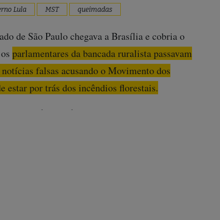
rno Lula
MST
queimadas
do de São Paulo chegava a Brasília e cobria o
 os
parlamentares da bancada ruralista passavam
ar notícias falsas acusando o Movimento dos
estar por trás dos incêndios florestais.
) compartilhou a ilustração de uma queimada
r da letra L. No meio da imagem está escrito
squini (MDB-RO) compartilhou o print de uma
rá em abril, com o seguinte título: “MST manda
o ‘Vamos incendiar o agro no Brasil’”.
 fake news por um
veículo
de checagem de fatos. A