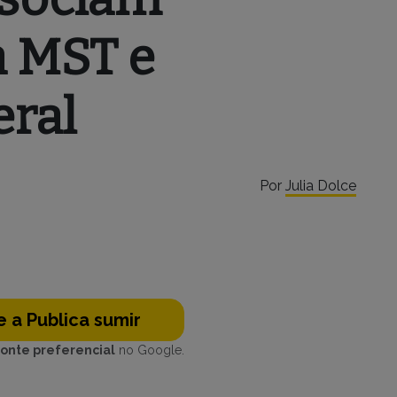
 MST e
eral
Por
Julia Dolce
 a Publica sumir
fonte preferencial
no Google.