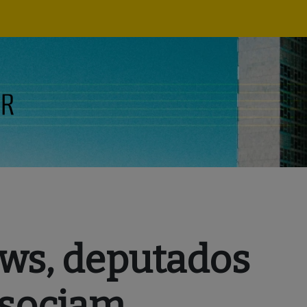
Navegação
principal
ws, deputados
ssociam