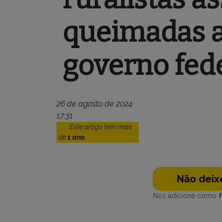
queimadas a
governo fed
26 de agosto de 2024
17:31
Este artigo tem mais
de
1 ano
Não deixe
Nos adicione como