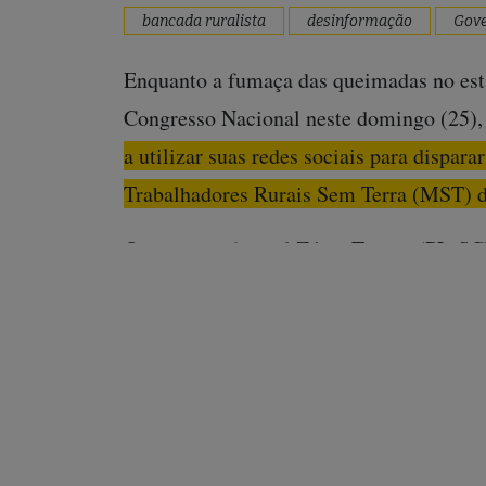
bancada ruralista
desinformação
Gove
Enquanto a fumaça das queimadas no esta
Congresso Nacional neste domingo (25),
a utilizar suas redes sociais para dispar
Trabalhadores Rurais Sem Terra (MST) de 
O deputado federal Zé do Trovão (PL-SC
cujas chamas formam uma estrela ao redo
“MST”. Já o deputado federal Lúcio Mo
nota
publicada no site A Província do Pa
recado a Lula e seus ministros de govern
A citação do título foi considerada uma