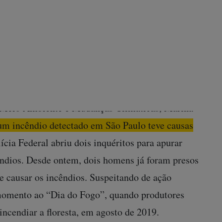
no estado. Nos últimos três dias, os focos
ônica, que também vive temporada recorde, com
imos 19 anos. Na semana passada, a fuligem da
 o céu no Sul e Sudeste do país.
o, em entrevista coletiva dada neste domingo ao
do Meio Ambiente e Mudanças Climáticas, Marina
m incêndio detectado em São Paulo teve causas
ícia Federal abriu dois inquéritos para apurar
cêndios. Desde ontem, dois homens já foram presos
e causar os incêndios. Suspeitando de ação
 momento ao “Dia do Fogo”, quando produtores
incendiar a floresta, em agosto de 2019.