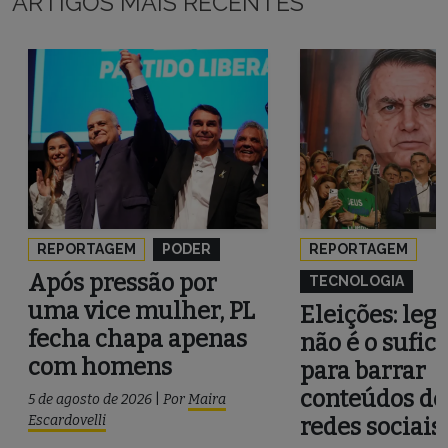
ARTIGOS MAIS RECENTES
REPORTAGEM
PODER
REPORTAGEM
Após pressão por
TECNOLOGIA
uma vice mulher, PL
Eleições: leg
fecha chapa apenas
não é o sufic
com homens
para barrar
conteúdos de
5 de agosto de 2026
|
Por
Maira
Escardovelli
redes sociais