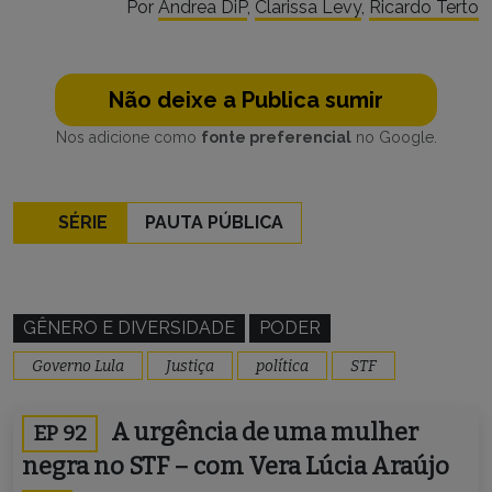
Por
Andrea DiP
,
Clarissa Levy
,
Ricardo Terto
Não deixe a Publica sumir
Nos adicione como
fonte preferencial
no Google.
SÉRIE
PAUTA PÚBLICA
GÊNERO E DIVERSIDADE
PODER
Governo Lula
Justiça
política
STF
A urgência de uma mulher
EP 92
negra no STF – com Vera Lúcia Araújo