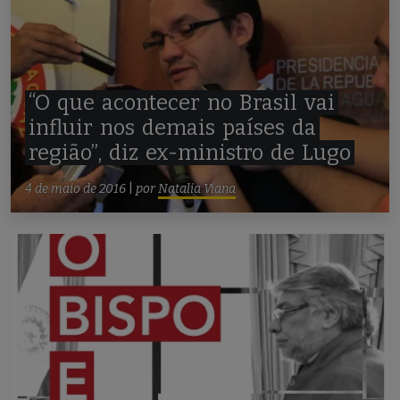
“O
que
acontecer
no
Brasil
vai
influir
nos
demais
países
da
região”,
diz
ex-ministro
de
Lugo
4 de maio de 2016
|
por
Natalia Viana