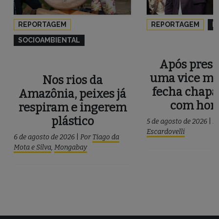
REPORTAGEM
REPORTAGEM
P
SOCIOAMBIENTAL
Após press
uma vice mu
Nos rios da
fecha chapa
Amazônia, peixes já
com ho
respiram e ingerem
plástico
5 de agosto de 2026
|
P
Escardovelli
6 de agosto de 2026
|
Por
Tiago da
Mota e Silva
,
Mongabay