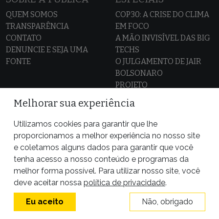
QUEM SOMOS
COP30: A CRISE DO CLIMA
TRANSPARÊNCIA
EM FOCO
CONTATO
A MÃO INVISÍVEL DAS BIG
DENUNCIE E SEJA UMA
TECHS
FONTE
O JULGAMENTO DE JAIR
BOLSONARO
PROJETO
REPUBLICAÇÃO
ESCRAVIZADORES
Melhorar sua experiência
DITADURA: 60 ANOS DO
REPUBLIQUE
GOLPE
ENGLISH
Utilizamos cookies para garantir que lhe
CASO SAMUEL KLEIN
ESPAÑOL
proporcionamos a melhor experiência no nosso site
AMAZÔNIA SEM LEI
e coletamos alguns dados para garantir que você
MAPA DOS CONFLITOS
tenha acesso a nosso conteúdo e programas da
POR TRÁS DO ALIMENTO
ALIADOS DA PÚBLICA
melhor forma possível. Para utilizar nosso site, você
VAZA JATO
deve aceitar nossa
política de privacidade
.
Eu aceito
Não, obrigado