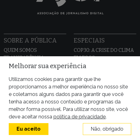
SOBRE A PÚBLICA
ESPECIAIS
QUEM SOMOS
COP30: A CRISE DO CLIMA
TRANSPARÊNCIA
EM FOCO
CONTATO
A MÃO INVISÍVEL DAS BIG
Melhorar sua experiência
DENUNCIE E SEJA UMA
TECHS
Utilizamos cookies para garantir que lhe
FONTE
O JULGAMENTO DE JAIR
proporcionamos a melhor experiência no nosso site
BOLSONARO
e coletamos alguns dados para garantir que você
PROJETO
tenha acesso a nosso conteúdo e programas da
REPUBLICAÇÃO
ESCRAVIZADORES
melhor forma possível. Para utilizar nosso site, você
DITADURA: 60 ANOS DO
REPUBLIQUE
deve aceitar nossa
política de privacidade
.
GOLPE
ENGLISH
CASO SAMUEL KLEIN
ESPAÑOL
Eu aceito
Não, obrigado
AMAZÔNIA SEM LEI