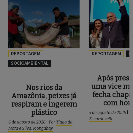
REPORTAGEM
REPORTAGEM
P
SOCIOAMBIENTAL
Após press
uma vice mu
Nos rios da
fecha chapa
Amazônia, peixes já
com ho
respiram e ingerem
plástico
5 de agosto de 2026
|
P
Escardovelli
6 de agosto de 2026
|
Por
Tiago da
Mota e Silva
,
Mongabay