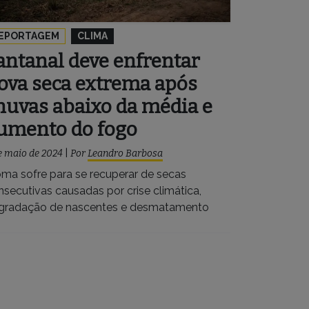
EPORTAGEM
CLIMA
antanal deve enfrentar
ova seca extrema após
huvas abaixo da média e
umento do fogo
e maio de 2024
|
Por
Leandro Barbosa
oma sofre para se recuperar de secas
nsecutivas causadas por crise climática,
gradação de nascentes e desmatamento