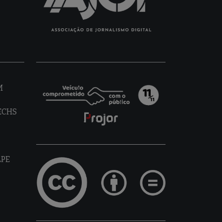
M
TECHS
LPE