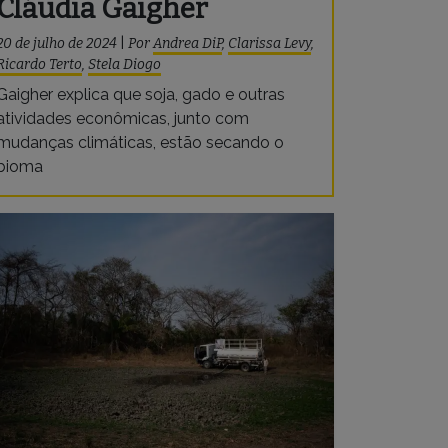
Cláudia Gaigher
20 de julho de 2024
|
Por
Andrea DiP
,
Clarissa Levy
,
Ricardo Terto
,
Stela Diogo
Gaigher explica que soja, gado e outras
atividades econômicas, junto com
mudanças climáticas, estão secando o
bioma