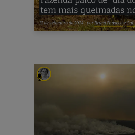
Fazenda
palco
de
“dia
d
tem
mais
queimadas
n
12 de setembro de 2024
|
por
Bruno Fonseca
e
Gab