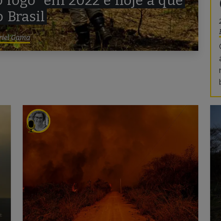
o
fogo”
em
2022
é
hoje
a
que
o
Brasil
riel Gama