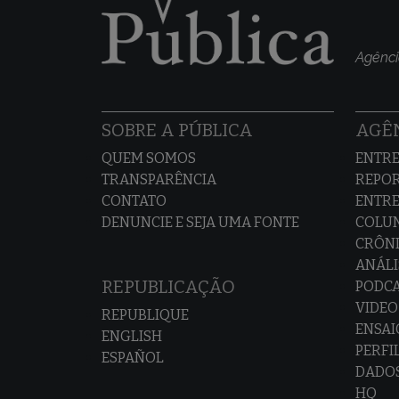
Agênci
SOBRE A PÚBLICA
AGÊN
QUEM SOMOS
ENTRE
TRANSPARÊNCIA
REPO
CONTATO
ENTRE
DENUNCIE E SEJA UMA FONTE
COLU
CRÔNI
ANÁLI
REPUBLICAÇÃO
PODC
VIDEO
REPUBLIQUE
ENSAI
ENGLISH
PERFI
ESPAÑOL
DADO
HQ