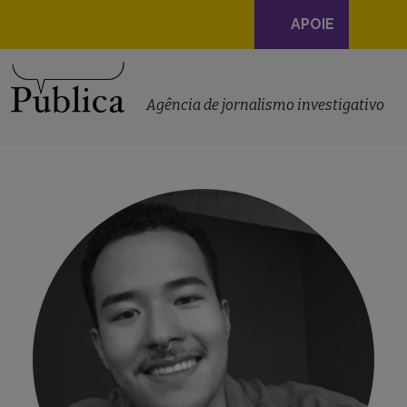
Navegação
APOIE
principal
Skip to content
Agência de jornalismo investigativo