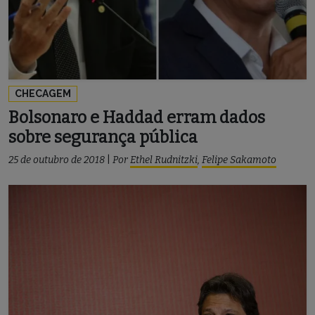
CHECAGEM
Bolsonaro e Haddad erram dados
sobre segurança pública
25 de outubro de 2018
|
Por
Ethel Rudnitzki
,
Felipe Sakamoto