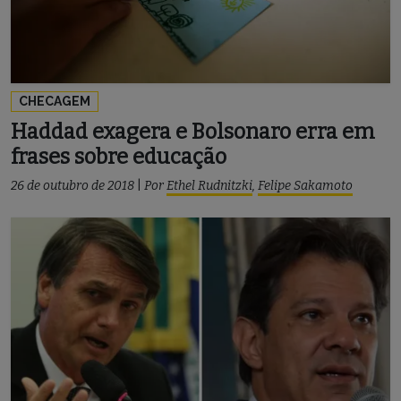
CHECAGEM
Haddad exagera e Bolsonaro erra em
frases sobre educação
26 de outubro de 2018
|
Por
Ethel Rudnitzki
,
Felipe Sakamoto