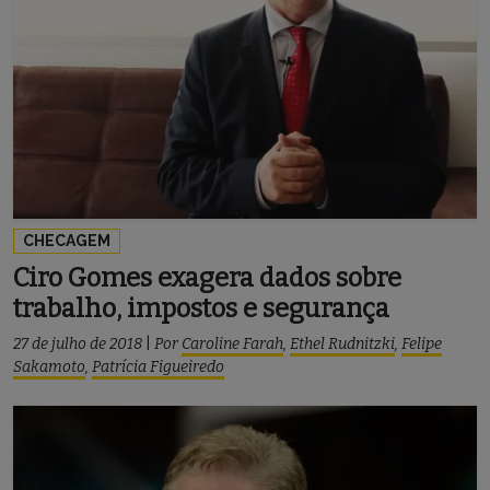
CHECAGEM
Ciro Gomes exagera dados sobre
trabalho, impostos e segurança
27 de julho de 2018
|
Por
Caroline Farah
,
Ethel Rudnitzki
,
Felipe
Sakamoto
,
Patrícia Figueiredo