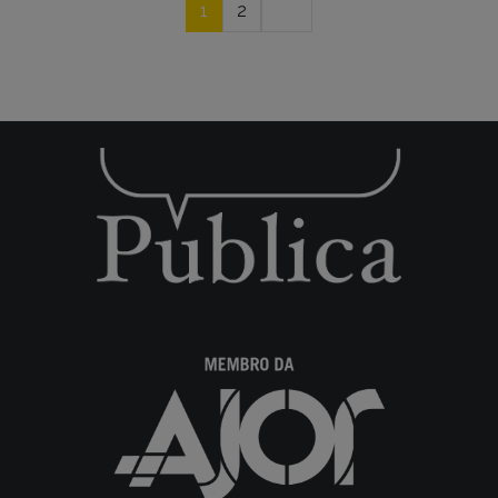
Navegação
1
2
por
posts