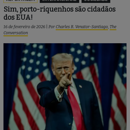
Sim, porto-riquenhos são cidadãos
dos EUA!
16 de fevereiro de 2026
|
Por
Charles R. Venator-Santiago
,
The
Conversation