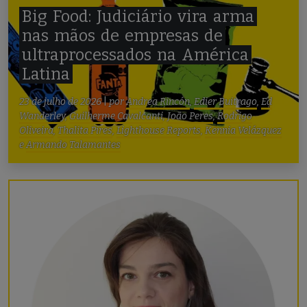
Big
Food:
Judiciário
vira
arma
nas
mãos
de
empresas
de
ultraprocessados
na
América
Latina
23 de julho de 2026
|
por
Andrea Rincón
,
Edier Buitrago
,
Ed
Wanderley
,
Guilherme Cavalcanti
,
João Peres
,
Rodrigo
Oliveira
,
Thalita Pires
,
Lighthouse Reports
,
Kennia Velázquez
e
Armando Talamantes