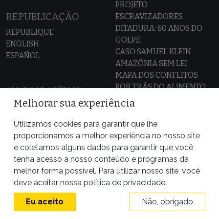
PROJETO
REPUBLICAÇÃO
ESCRAVIZADORES
DITADURA: 60 ANOS DO
REPUBLIQUE
GOLPE
ENGLISH
CASO SAMUEL KLEIN
ESPAÑOL
AMAZÔNIA SEM LEI
MAPA DOS CONFLITOS
POR TRÁS DO ALIMENTO
ALIADOS DA PÚBLICA
VAZA JATO
Melhorar sua experiência
Utilizamos cookies para garantir que lhe
proporcionamos a melhor experiência no nosso site
e coletamos alguns dados para garantir que você
tenha acesso a nosso conteúdo e programas da
melhor forma possível. Para utilizar nosso site, você
deve aceitar nossa
política de privacidade
.
Eu aceito
Não, obrigado