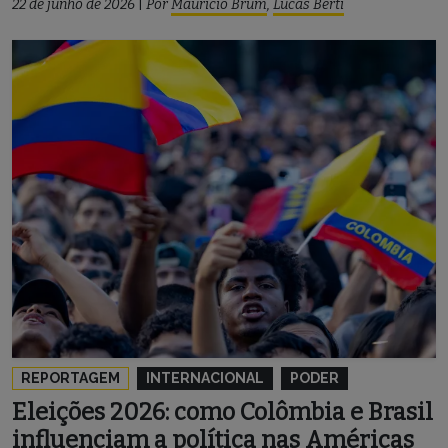
22 de junho de 2026
|
Por
Maurício Brum
,
Lucas Berti
REPORTAGEM
INTERNACIONAL
PODER
Eleições 2026: como Colômbia e Brasil
influenciam a política nas Américas