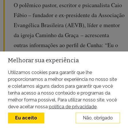
O polêmico pastor, escritor e psicanalista Caio
Fábio – fundador e ex-presidente da Associação
Evangélica Brasileira (AEVB), líder e mentor
da igreja Caminho da Graça – acrescenta
outras informações ao perfil de Cunha: “Eu o
conheço há 20 anos, desde que o pessoal o
Melhorar sua experiência
chamava de ‘Eduardinho’. Desde quando ele
Utilizamos cookies para garantir que lhe
trabalhava para o deputado Francisco Silva.
proporcionamos a melhor experiência no nosso site
Esse indivíduo de crente não tinha nada.
e coletamos alguns dados para garantir que você
tenha acesso a nosso conteúdo e programas da
Francisco comprou a rádio Melodia, criou uma
melhor forma possível. Para utilizar nosso site, você
igreja radiofônica chamada Cristo em Casa que
deve aceitar nossa
política de privacidade
.
não congregava ninguém, não reunia ninguém,
Eu aceito
Não, obrigado
não tinha relacionamento com ninguém. Era