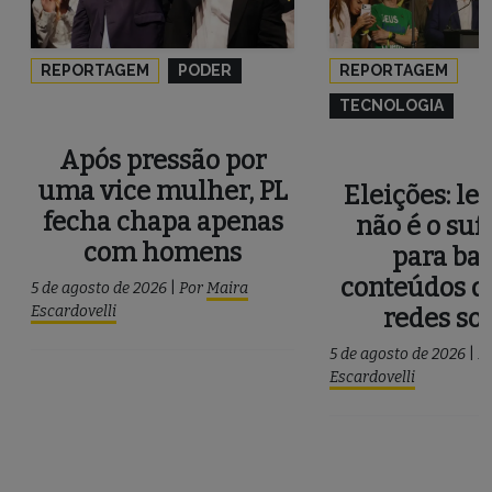
REPORTAGEM
PODER
REPORTAGEM
TECNOLOGIA
Após pressão por
uma vice mulher, PL
Eleições: le
fecha chapa apenas
não é o suf
com homens
para ba
conteúdos d
5 de agosto de 2026
|
Por
Maira
Escardovelli
redes soc
5 de agosto de 2026
|
P
Escardovelli