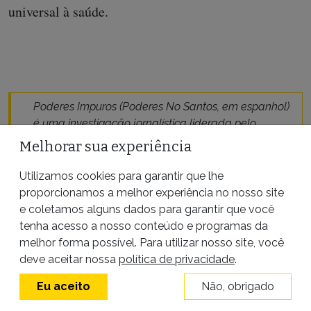
universal à saúde.
Poderes Impuros (Poderes No Santos, em espanhol)
é
uma investigação jornalística liderada pelo
OjoPúblico
no Peru, em parceria com a
Agência
Melhorar sua experiência
Pública
e
PopLab
, que aborda o papel das
organizações políticas e religiosas mais
Utilizamos cookies para garantir que lhe
fundamentalistas durante a crise sanitária gerada
proporcionamos a melhor experiência no nosso site
pela Covid-19.
e coletamos alguns dados para garantir que você
tenha acesso a nosso conteúdo e programas da
melhor forma possível. Para utilizar nosso site, você
deve aceitar nossa
política de privacidade
.
Eu aceito
Não, obrigado