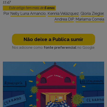
11:47
Este artigo tem mais de
6 anos
Por
Nelly Luna Amancio
,
Kennia Velázquez
,
Gloria Ziegler
,
Andrea DiP
,
Mariama Correia
Não deixe a Publica sumir
Nos adicione como
fonte preferencial
no Google.