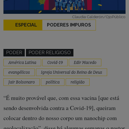
Claudia Calderón/OjoPúblico
ESPECIAL
PODERES IMPUROS
PODER
PODER RELIGIOSO
América Latina
Covid-19
Edir Macedo
evangélicos
Igreja Universal do Reino de Deus
Jair Bolsonaro
política
religião
“É muito provável que, com essa vacina [que está
sendo desenvolvida contra a Covid-19], queiram
colocar dentro do nosso corpo um nanochip com
geolocalização”, disse há algumas semanas o pastor