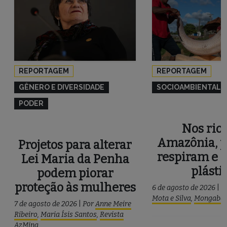
REPORTAGEM
REPORTAGEM
GÊNERO E DIVERSIDADE
SOCIOAMBIENTAL
PODER
Nos rios
Amazônia, p
Projetos para alterar
respiram e 
Lei Maria da Penha
plásti
podem piorar
proteção às mulheres
6 de agosto de 2026
|
P
Mota e Silva
,
Mongaba
7 de agosto de 2026
|
Por
Anne Meire
Ribeiro
,
Maria Ísis Santos
,
Revista
AzMina