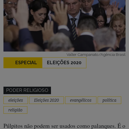
Valter Campanato/Agência Brasil
ESPECIAL
ELEIÇÕES 2020
PODER RELIGIOSO
eleições
Eleições 2020
evangélicos
política
religião
Púlpitos não podem ser usados como palanques. É o