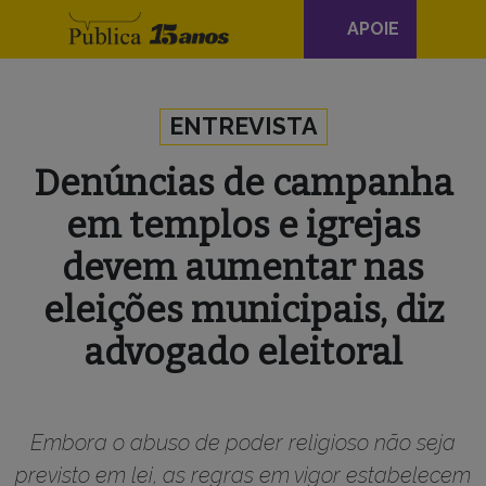
Navegação
APOIE
principal
Skip to content
ENTREVISTA
Denúncias de campanha
em templos e igrejas
devem aumentar nas
eleições municipais, diz
advogado eleitoral
Embora o abuso de poder religioso não seja
previsto em lei, as regras em vigor estabelecem