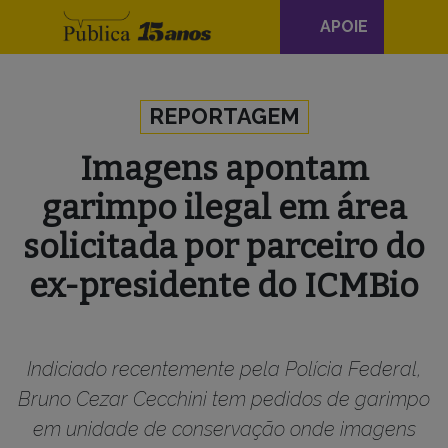
Navegação
APOIE
principal
Skip to content
REPORTAGEM
Imagens apontam
garimpo ilegal em área
solicitada por parceiro do
ex-presidente do ICMBio
Indiciado recentemente pela Polícia Federal,
Bruno Cezar Cecchini tem pedidos de garimpo
em unidade de conservação onde imagens