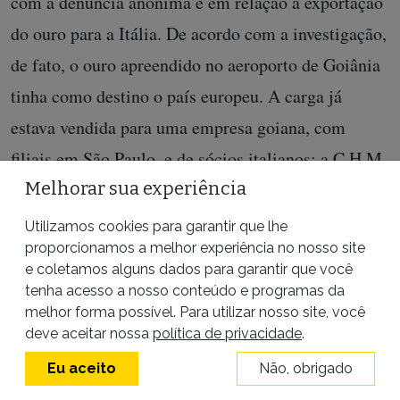
com a denúncia anônima é em relação à exportação
do ouro para a Itália. De acordo com a investigação,
de fato, o ouro apreendido no aeroporto de Goiânia
tinha como destino o país europeu. A carga já
estava vendida para uma empresa goiana, com
filiais em São Paulo, e de sócios italianos: a C.H.M
Melhorar sua experiência
do Brasil Metais. A carga apreendida no aeroporto
de Goiânia tinha como destino São Paulo, onde
Utilizamos cookies para garantir que lhe
proporcionamos a melhor experiência no nosso site
seria entregue à C.H.M para depois ser enviada à
e coletamos alguns dados para garantir que você
Itália, conforme declarações da própria C.H.M
tenha acesso a nosso conteúdo e programas da
prestadas à Justiça.
melhor forma possível. Para utilizar nosso site, você
deve aceitar nossa
política de privacidade
.
Eu aceito
Não, obrigado