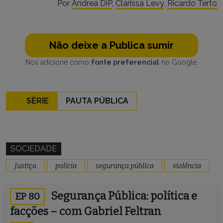
Por
Andrea DiP
,
Clarissa Levy
,
Ricardo Terto
Não deixe a Publica sumir
Nos adicione como
fonte preferencial
no Google.
SÉRIE
PAUTA PÚBLICA
SOCIEDADE
Justiça
polícia
segurança pública
violência
Segurança Pública: política e
EP 80
facções – com Gabriel Feltran