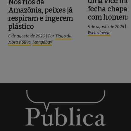
uma vice mul
Nos rios da
fecha chapa 
Amazônia, peixes já
com homens
respiram e ingerem
plástico
5 de agosto de 2026
|
P
Escardovelli
6 de agosto de 2026
|
Por
Tiago da
Mota e Silva
,
Mongabay