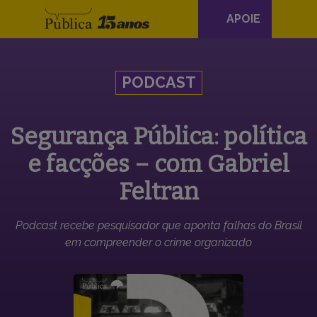
Navegação
APOIE
principal
Skip to content
PODCAST
Segurança Pública: política
e facções – com Gabriel
Feltran
Podcast recebe pesquisador que aponta falhas do Brasil
em compreender o crime organizado