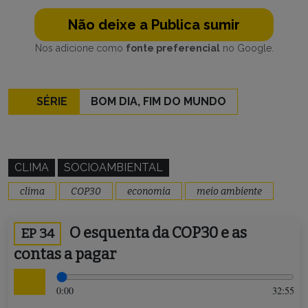
Não deixe a Publica sumir
Nos adicione como
fonte preferencial
no Google.
SÉRIE
BOM DIA, FIM DO MUNDO
CLIMA
SOCIOAMBIENTAL
clima
COP30
economia
meio ambiente
O esquenta da COP30 e as
EP 34
contas a pagar
0:00
32:55