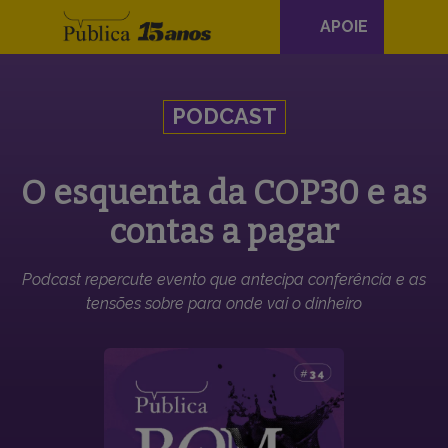
Navegação
APOIE
principal
Skip to content
PODCAST
O esquenta da COP30 e as
contas a pagar
Podcast repercute evento que antecipa conferência e as
tensões sobre para onde vai o dinheiro