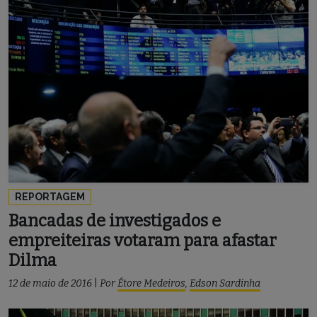
REPORTAGEM
Bancadas de investigados e
empreiteiras votaram para afastar
Dilma
12 de maio de 2016
|
Por
Étore Medeiros
,
Edson Sardinha