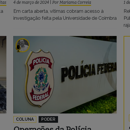
itas
4 de março de 2024
|
Por
Mariama Correia
1 d
ta
Em carta aberta, vítimas cobram acesso à
Rel
investigação feita pela Universidade de Coimbra
Pú
raj
COLUNA
PODER
Operações da Polícia