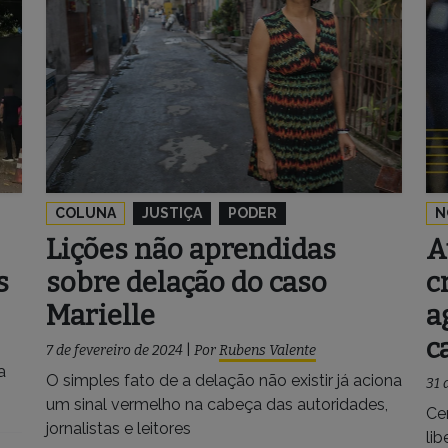
COLUNA
JUSTIÇA
PODER
N
Lições não aprendidas
A
s
sobre delação do caso
c
Marielle
a
c
7 de fevereiro de 2024
|
Por
Rubens Valente
a
O simples fato de a delação não existir já aciona
31 
um sinal vermelho na cabeça das autoridades,
Ce
jornalistas e leitores
li