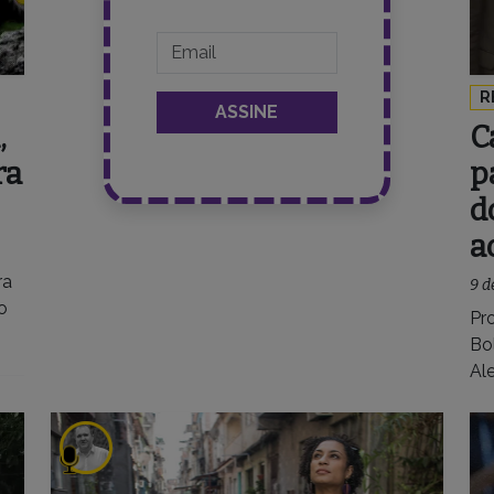
R
,
C
ra
p
d
a
ra
9 d
o
Pr
Bol
Al