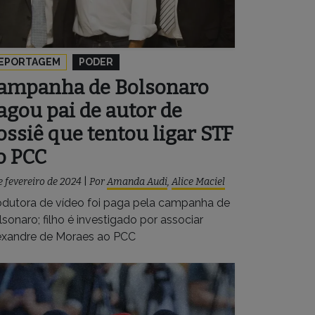
EPORTAGEM
PODER
ampanha de Bolsonaro
agou pai de autor de
ossiê que tentou ligar STF
o PCC
e fevereiro de 2024
|
Por
Amanda Audi
,
Alice Maciel
odutora de vídeo foi paga pela campanha de
sonaro; filho é investigado por associar
exandre de Moraes ao PCC