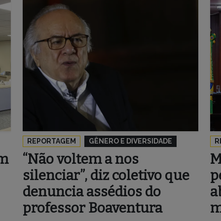
REPORTAGEM
GÊNERO E DIVERSIDADE
R
am
“Não voltem a nos
M
silenciar”, diz coletivo que
p
denuncia assédios do
a
professor Boaventura
m