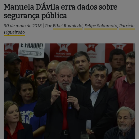
Manuela D’Ávila erra dados sobre
segurança pública
30 de maio de 2018
|
Por
Ethel Rudnitzki
,
Felipe Sakamoto
,
Patrícia
Figueiredo