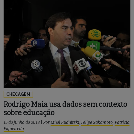
CHECAGEM
Rodrigo Maia usa dados sem contexto
sobre educação
15 de junho de 2018
|
Por
Ethel Rudnitzki
,
Felipe Sakamoto
,
Patrícia
Figueiredo