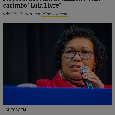
carimbo “Lula Livre”
9 de julho de 2018
|
Por
Felipe Sakamoto
CHECAGEM