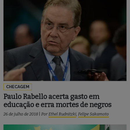
CHECAGEM
Paulo Rabello acerta gasto em
educação e erra mortes de negros
26 de julho de 2018
|
Por
Ethel Rudnitzki
,
Felipe Sakamoto