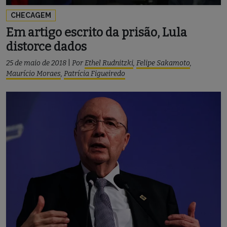
CHECAGEM
Em artigo escrito da prisão, Lula
distorce dados
25 de maio de 2018
|
Por
Ethel Rudnitzki
,
Felipe Sakamoto
,
Maurício Moraes
,
Patrícia Figueiredo