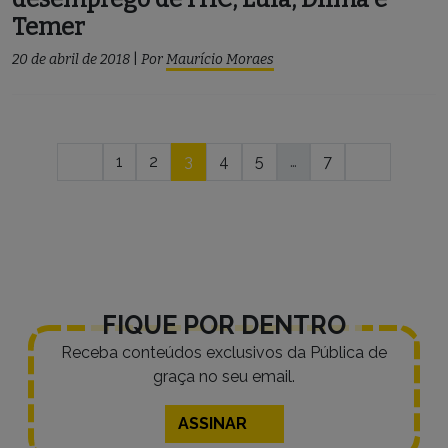
Temer
20 de abril de 2018
|
Por
Maurício Moraes
Navegação
1
2
3
4
5
…
7
por
posts
FIQUE POR DENTRO
Receba conteúdos exclusivos da Pública de
graça no seu email.
ASSINAR