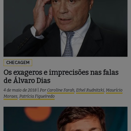
CHECAGEM
Os exageros e imprecisões nas falas
de Álvaro Dias
4 de maio de 2018
|
Por
Caroline Farah
,
Ethel Rudnitzki
,
Maurício
Moraes
,
Patrícia Figueiredo