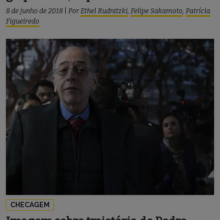
8 de junho de 2018
|
Por
Ethel Rudnitzki
,
Felipe Sakamoto
,
Patrícia
Figueiredo
CHECAGEM