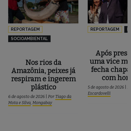
REPORTAGEM
REPORTAGEM
P
SOCIOAMBIENTAL
Após press
uma vice mu
Nos rios da
fecha chapa
Amazônia, peixes já
com ho
respiram e ingerem
plástico
5 de agosto de 2026
|
P
Escardovelli
6 de agosto de 2026
|
Por
Tiago da
Mota e Silva
,
Mongabay