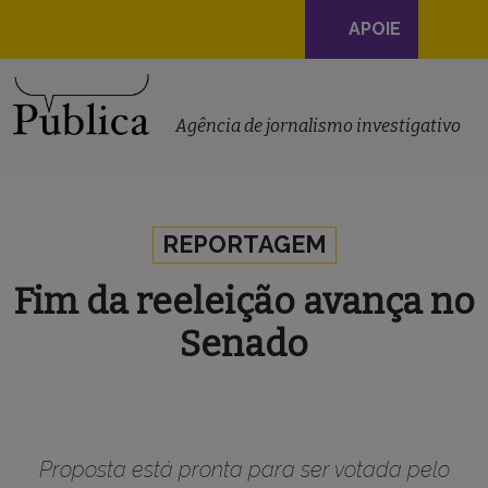
Navegação
APOIE
principal
Skip to content
Agência de jornalismo investigativo
REPORTAGEM
Fim da reeleição avança no
Senado
Proposta está pronta para ser votada pelo