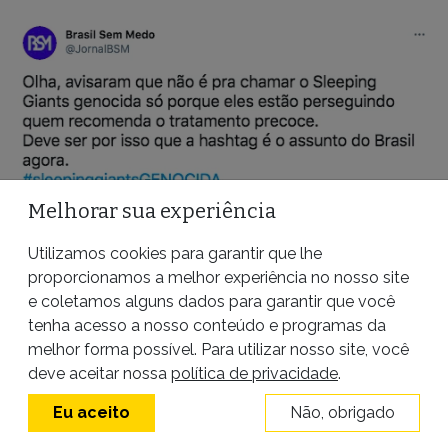
foi banido por violação das regras do Twitter.
Melhorar sua experiência
Utilizamos cookies para garantir que lhe
proporcionamos a melhor experiência no nosso site
e coletamos alguns dados para garantir que você
tenha acesso a nosso conteúdo e programas da
O site
publica
frequentemente conteúdos favoráveis
melhor forma possível. Para utilizar nosso site, você
deve aceitar nossa
política de privacidade
.
ao
tratamento precoce ineficaz
para a covid-19 e
contra o isolamento social e a vacinação.
Eu aceito
Não, obrigado