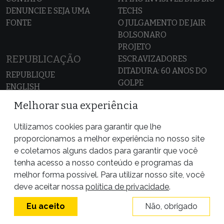
DENUNCIE E SEJA UMA
TECHS
FONTE
O JULGAMENTO DE JAIR
BOLSONARO
PROJETO
REPUBLICAÇÃO
ESCRAVIZADORES
DITADURA: 60 ANOS DO
REPUBLIQUE
GOLPE
ENGLISH
CASO SAMUEL KLEIN
ESPAÑOL
Melhorar sua experiência
AMAZÔNIA SEM LEI
MAPA DOS CONFLITOS
Utilizamos cookies para garantir que lhe
POR TRÁS DO ALIMENTO
ALIADOS DA PÚBLICA
proporcionamos a melhor experiência no nosso site
VAZA JATO
e coletamos alguns dados para garantir que você
tenha acesso a nosso conteúdo e programas da
melhor forma possível. Para utilizar nosso site, você
deve aceitar nossa
política de privacidade
.
Eu aceito
Não, obrigado