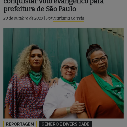
conquistar voto evangélico para
prefeitura de São Paulo
20 de outubro de 2023
|
Por
Mariama Correia
REPORTAGEM
GÊNERO E DIVERSIDADE