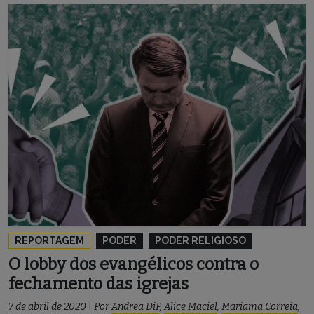
REPORTAGEM
PODER
PODER RELIGIOSO
O lobby dos evangélicos contra o
fechamento das igrejas
7 de abril de 2020
|
Por
Andrea DiP
,
Alice Maciel
,
Mariama Correia
,