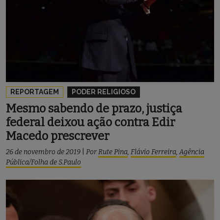
REPORTAGEM
PODER RELIGIOSO
Mesmo sabendo de prazo, justiça
federal deixou ação contra Edir
Macedo prescrever
26 de novembro de 2019
|
Por
Rute Pina
,
Flávio Ferreira
,
Agência
Pública/Folha de S.Paulo