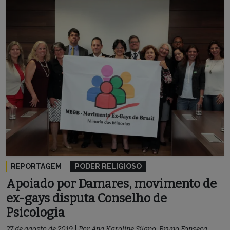
REPORTAGEM
PODER RELIGIOSO
Apoiado por Damares, movimento de
ex-gays disputa Conselho de
Psicologia
27 de agosto de 2019
|
Por
Ana Karoline Silano
,
Bruno Fonseca