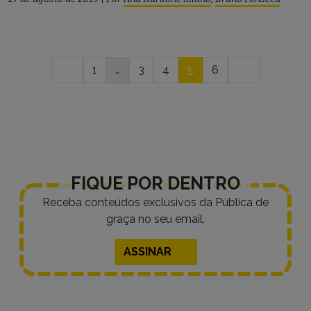
Navegação
1
…
3
4
5
6
por
posts
FIQUE POR DENTRO
Receba conteúdos exclusivos da Pública de
graça no seu email.
ASSINAR