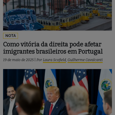
NOTA
Como vitória da direita pode afetar
imigrantes brasileiros em Portugal
19 de maio de 2025
|
Por
Laura Scofield
,
Guilherme Cavalcanti