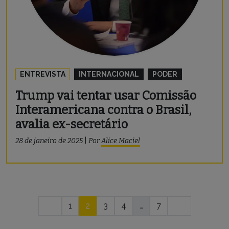
ENTREVISTA
INTERNACIONAL
PODER
Trump vai tentar usar Comissão
Interamericana contra o Brasil,
avalia ex-secretário
28 de janeiro de 2025
|
Por
Alice Maciel
Navegação
1
2
3
4
…
7
por