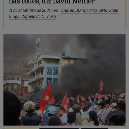
nas redes, diz David Nemer
21 de setembro de 2025
|
Por
Andrea DiP
,
Ricardo Terto
,
Stela
Diogo
,
Rafaela de Oliveira