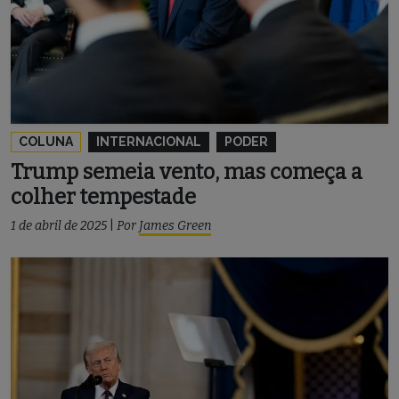
COLUNA
INTERNACIONAL
PODER
Trump semeia vento, mas começa a
colher tempestade
1 de abril de 2025
|
Por
James Green