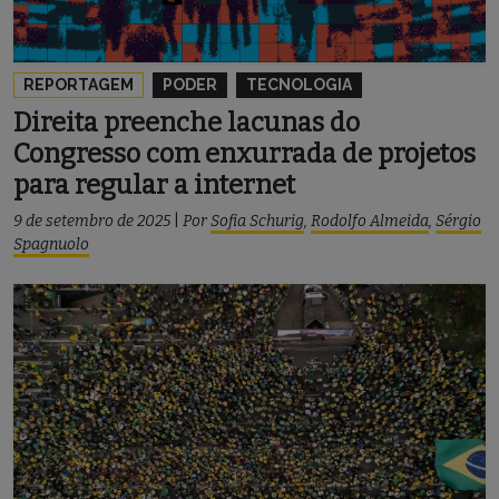
REPORTAGEM
PODER
TECNOLOGIA
Direita preenche lacunas do
Congresso com enxurrada de projetos
para regular a internet
9 de setembro de 2025
|
Por
Sofia Schurig
,
Rodolfo Almeida
,
Sérgio
Spagnuolo