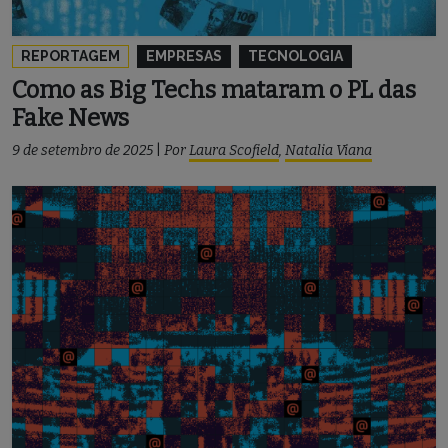
REPORTAGEM
EMPRESAS
TECNOLOGIA
Como as Big Techs mataram o PL das
Fake News
9 de setembro de 2025
|
Por
Laura Scofield
,
Natalia Viana