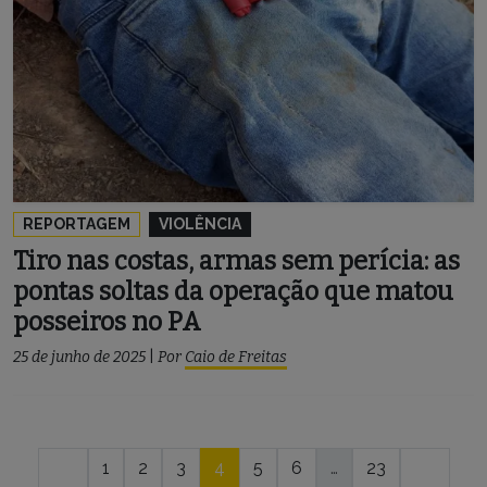
REPORTAGEM
VIOLÊNCIA
Tiro nas costas, armas sem perícia: as
pontas soltas da operação que matou
posseiros no PA
25 de junho de 2025
|
Por
Caio de Freitas
Navegação
1
2
3
4
5
6
…
23