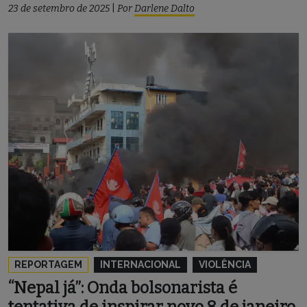
23 de setembro de 2025
|
Por
Darlene Dalto
REPORTAGEM
INTERNACIONAL
VIOLÊNCIA
“Nepal já”: Onda bolsonarista é
tentativa de inspirar novo 8 de janeiro,