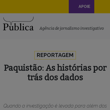
Navegação
APOIE
principal
Skip to content
Agência de jornalismo investigativo
REPORTAGEM
Paquistão: As histórias por
trás dos dados
Quando a investigação é levada para além dos