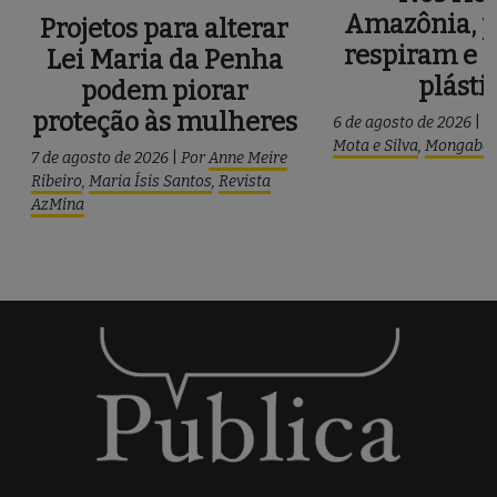
Amazônia, p
Projetos para alterar
respiram e 
Lei Maria da Penha
plásti
podem piorar
proteção às mulheres
6 de agosto de 2026
|
P
Mota e Silva
,
Mongaba
7 de agosto de 2026
|
Por
Anne Meire
Ribeiro
,
Maria Ísis Santos
,
Revista
AzMina