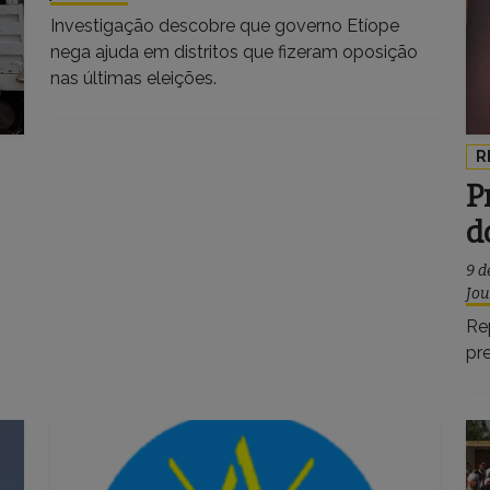
Investigação descobre que governo Etíope
nega ajuda em distritos que fizeram oposição
nas últimas eleições.
R
P
d
9 d
Jou
Re
pre