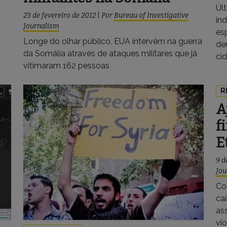
Úl
23 de fevereiro de 2012
|
Por
Bureau of Investigative
in
Journalism
es
Longe do olhar público, EUA intervêm na guerra
de
da Somália através de ataques militares que já
ci
vitimaram 162 pessoas
R
A
f
E
9 d
Jou
Co
ca
ass
vi