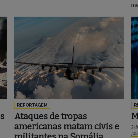
me
REPORTAGEM
R
os
Ataques de tropas
M
americanas matam civis e
2 d
Jou
militantes na Somália