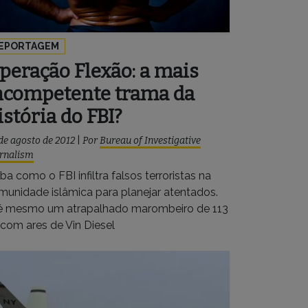
EPORTAGEM
peração Flexão: a mais
ncompetente trama da
istória do FBI?
de agosto de 2012
|
Por
Bureau of Investigative
rnalism
ba como o FBI infiltra falsos terroristas na
munidade islâmica para planejar atentados.
é mesmo um atrapalhado marombeiro de 113
 com ares de Vin Diesel