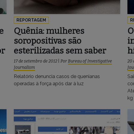
REPORTAGEM
R
e
Quênia: mulheres
O
soropositivas são
i
or
esterilizadas sem saber
h
17 de setembro de 2012
|
Por
Bureau of Investigative
20 
Journalism
Jou
Relatório denuncia casos de quenianas
Sai
operadas à força após dar à luz
co
At
kg