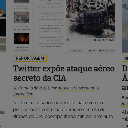
REPORTAGEM
R
Twitter expõe ataque aéreo
D
secreto da CIA
Á
a
28 de maio de 2012
|
Por
Bureau of Investigative
Journalism
9 d
No Iêmen, usuários da rede social divulgam,
Jou
pela primeira vez, uma operação secreta de
ela
At
drones da CIA, acompanhada minuto-a-minuto
mi
s
du