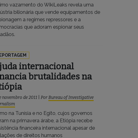
timo vazamento do WikiLeaks revela uma
dústria bilionária que vende equipamentos de
pionagem a regimes repressores e a
mocracias que adoram espionar seus
dadãos.
EPORTAGEM
juda internacional
inancia brutalidades na
tiópia
e novembro de 2011
|
Por
Bureau of Investigative
rnalism
mo na Tunísia e no Egito, cujos governos
íram na primavera árabe, a Etiópia recebe
istência financeira internacional apesar de
olações de direitos humanos