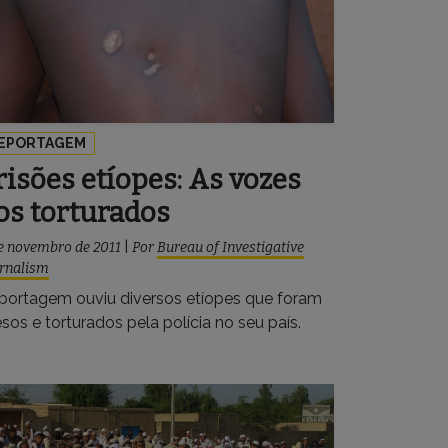
EPORTAGEM
risões etíopes: As vozes
os torturados
e novembro de 2011
|
Por
Bureau of Investigative
rnalism
portagem ouviu diversos etíopes que foram
sos e torturados pela polícia no seu país.