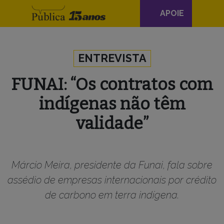
Navegação
APOIE
principal
Skip to content
ENTREVISTA
FUNAI: “Os contratos com
indígenas não têm
validade”
Márcio Meira, presidente da Funai, fala sobre
assédio de empresas internacionais por crédito
de carbono em terra indígena.