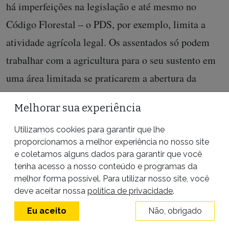
há imperfeições na legislação e até mesmo no
Código Florestal – o PDS, por exemplo, limita a
atividade agrícola legal. Os assentados só podem
trabalhar com a agricultura para o seu sustento em
uma área limitada se praticarem a abertura da
floresta para a instalação dos roçados tradicionais
Melhorar sua experiência
para subsistência, mas hoje são impedidos pela lei
em relação a isso, mesmo na área limitada que lhes
Utilizamos cookies para garantir que lhe
proporcionamos a melhor experiência no nosso site
foi entregue. [Podem fazer isso] Somente se
e coletamos alguns dados para garantir que você
obtiverem uma licença de desmatamento, que o
tenha acesso a nosso conteúdo e programas da
melhor forma possível. Para utilizar nosso site, você
órgão ambiental não consegue emitir, então o
deve aceitar nossa
política de privacidade
.
camponês é colocado na ilegalidade. É muito
Eu aceito
Não, obrigado
complexo conciliar objetivos ambientais com os