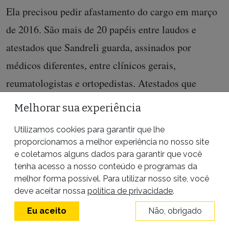
Ela precisou pedir afastamento do cargo em março
de 2016. São mais de 20 papéis entre laudos e
atestados que Sandreli guarda, assinados por
médicos diferentes, entre clínicos gerais,
reumatologistas e ortopedistas. Atestados que
informam o exato problema de saúde: ela se
Melhorar sua experiência
encontra em estado avançado de dores articulares,
Utilizamos cookies para garantir que lhe
não podendo exercer suas funções laborais por
proporcionamos a melhor experiência no nosso site
tempo indeterminado. Laudos que descrevem que a
e coletamos alguns dados para garantir que você
tenha acesso a nosso conteúdo e programas da
paciente tem abaulamento discal, um processo de
melhor forma possível. Para utilizar nosso site, você
desgaste ou perda da elasticidade do disco
deve aceitar nossa
política de privacidade
.
intervertebral, em diferentes vertebras. Esse é o
Eu aceito
Não, obrigado
processo inicial da hérnia de disco. “Quando foi em