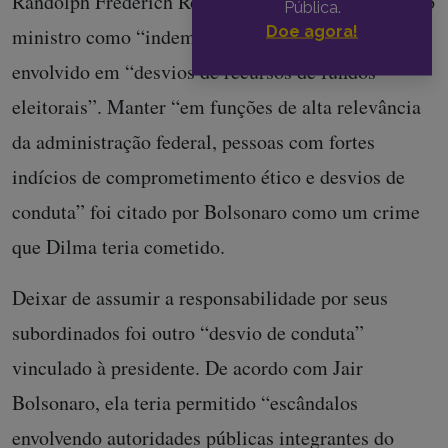
Randolph Frederich Rodrigues Alves, caracterizou o
Pública.
Doe agora!
ministro como “indemissível”, mesmo que
envolvido em “desvios de recursos de fundos
eleitorais”. Manter “em funções de alta relevância
da administração federal, pessoas com fortes
indícios de comprometimento ético e desvios de
conduta” foi citado por Bolsonaro como um crime
que Dilma teria cometido.
Deixar de assumir a responsabilidade por seus
subordinados foi outro “desvio de conduta”
vinculado à presidente. De acordo com Jair
Bolsonaro, ela teria permitido “escândalos
envolvendo autoridades públicas integrantes do