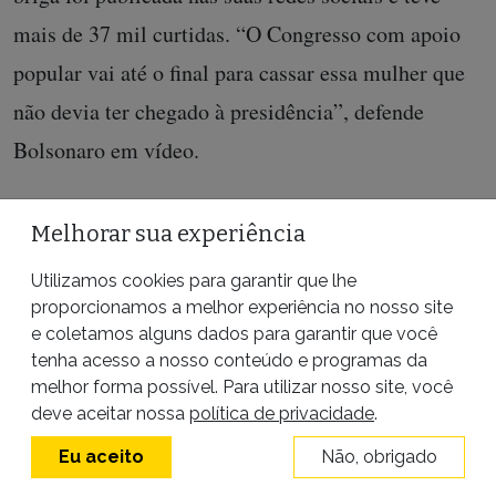
mais de 37 mil curtidas. “O Congresso com apoio
popular vai até o final para cassar essa mulher que
não devia ter chegado à presidência”, defende
Bolsonaro em vídeo.
Deixando de lado o seu próprio pedido, o então
Melhorar sua experiência
deputado fez campanha para outras denúncias que
pediam pela cassação da presidente. Em 27 de
Utilizamos cookies para garantir que lhe
proporcionamos a melhor experiência no nosso site
maio, ele e o filho Eduardo Bolsonaro, também
e coletamos alguns dados para garantir que você
deputado federal, acompanharam a assinatura do
tenha acesso a nosso conteúdo e programas da
melhor forma possível. Para utilizar nosso site, você
pedido de impeachment protocolado pelo
deve aceitar nossa
política de privacidade
.
Movimento Brasil Livre (MBL), um dos principais
Eu aceito
Não, obrigado
articuladores da campanha pelo impedimento da