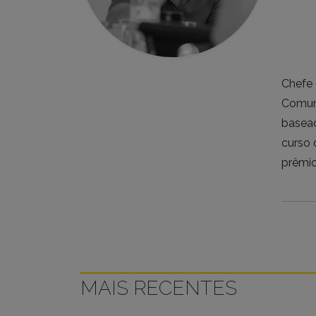
Chefe 
Comuni
basead
curso 
prêmio
MAIS RECENTES