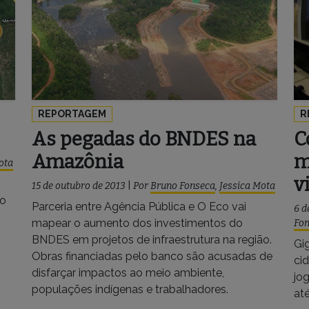
REPORTAGEM
R
As pegadas do BNDES na
C
Amazônia
m
ota
v
15 de outubro de 2013
|
Por
Bruno Fonseca
,
Jessica Mota
do
Parceria entre Agência Pública e O Eco vai
6 d
mapear o aumento dos investimentos do
Fo
BNDES em projetos de infraestrutura na região.
Gi
Obras financiadas pelo banco são acusadas de
ci
disfarçar impactos ao meio ambiente,
jo
populações indígenas e trabalhadores.
at