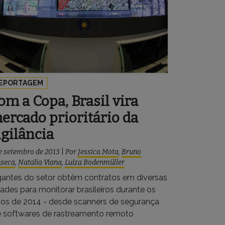
EPORTAGEM
om a Copa, Brasil vira
ercado prioritário da
igilância
e setembro de 2013
|
Por
Jessica Mota
,
Bruno
nseca
,
Natalia Viana
,
Luiza Bodenmüller
gantes do setor obtêm contratos em diversas
dades para monitorar brasileiros durante os
gos de 2014 - desde scanners de segurança
é softwares de rastreamento remoto