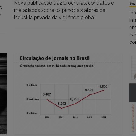
Nova publicação traz brochuras, contratos e
Via
s
metadados sobre os principais atores da
In
m
indústria privada da vigilância global.
in
em
ca
co