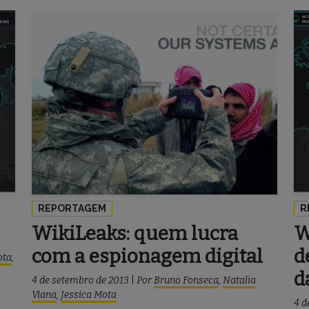
REPORTAGEM
R
WikiLeaks: quem lucra
W
com a espionagem digital
d
ota
,
d
4 de setembro de 2013
|
Por
Bruno Fonseca
,
Natalia
Viana
,
Jessica Mota
4 d