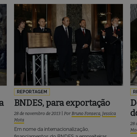
REPORTAGEM
R
a
BNDES, para exportação
D
d
28 de novembro de 2013
|
Por
Bruno Fonseca
,
Jessica
Mota
28 
Em nome da internacionalização,
Mo
financiamentos do BNDES a empreiteiras