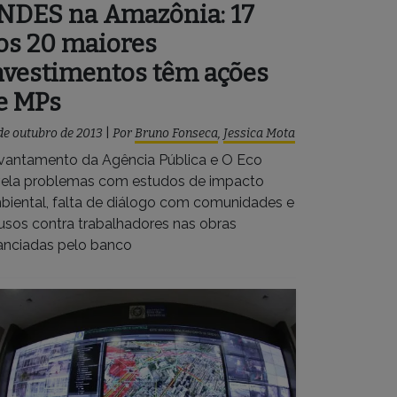
NDES na Amazônia: 17
os 20 maiores
nvestimentos têm ações
e MPs
de outubro de 2013
|
Por
Bruno Fonseca
,
Jessica Mota
vantamento da Agência Pública e O Eco
vela problemas com estudos de impacto
biental, falta de diálogo com comunidades e
usos contra trabalhadores nas obras
nanciadas pelo banco