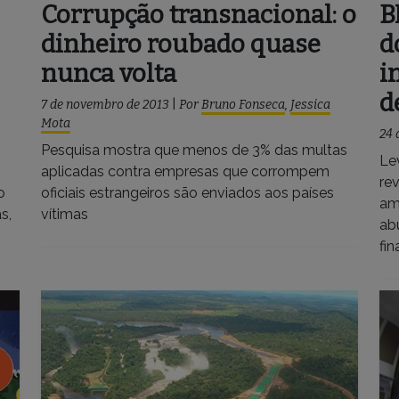
Corrupção transnacional: o
B
dinheiro roubado quase
d
nunca volta
i
d
7 de novembro de 2013
|
Por
Bruno Fonseca
,
Jessica
Mota
24 
Pesquisa mostra que menos de 3% das multas
Le
aplicadas contra empresas que corrompem
re
o
oficiais estrangeiros são enviados aos países
am
s,
vítimas
ab
fi