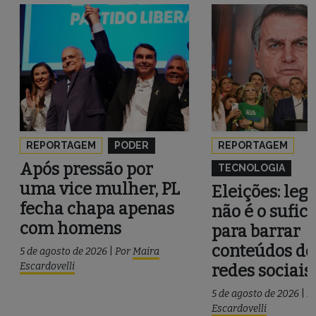
REPORTAGEM
PODER
REPORTAGEM
Após pressão por
TECNOLOGIA
uma vice mulher, PL
Eleições: leg
fecha chapa apenas
não é o sufic
com homens
para barrar
conteúdos de
5 de agosto de 2026
|
Por
Maira
Escardovelli
redes sociais
5 de agosto de 2026
|
P
Escardovelli