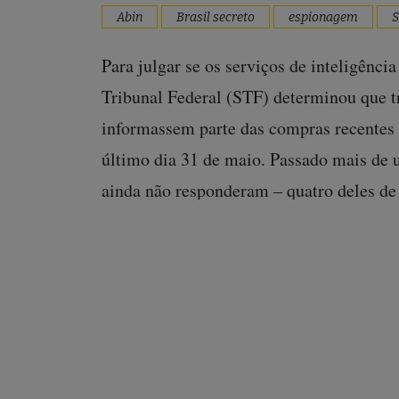
Abin
Brasil secreto
espionagem
S
Para julgar se os serviços de inteligênci
Tribunal Federal (STF) determinou que t
informassem parte das compras recentes 
último dia 31 de maio. Passado mais de 
ainda não responderam – quatro deles d
espiões já publicados em Diário Oficial.
Agência Pública
A
analisou o material 
contradições e dados imprecisos nas resp
governos estaduais com ao menos uma emp
exemplo, foram omitidos dos relatórios 
companhia ficou famosa após o escânda