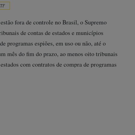
TF
a estão fora de controle no Brasil, o Supremo
ribunais de contas de estados e municípios
de programas espiões, em uso ou não, até o
um mês do fim do prazo, ao menos oito tribunais
e estados com contratos de compra de programas
já recebido pelo Supremo e encontrou
ostas. Contratos firmados nos últimos anos por
resa de inteligência, a israelense Cognyte, por
de no mínimo quatro estados ao STF. A
lo conhecido como
caso First Mile
, sobre o uso