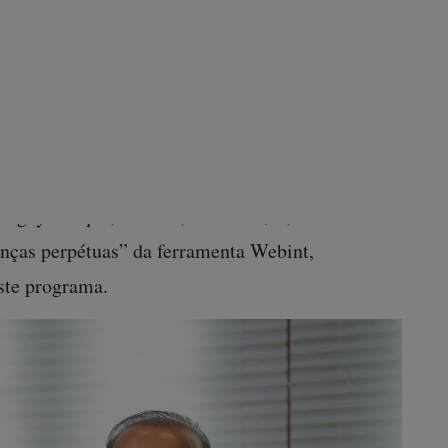
 do grupo israelense, segundo o
Diário Oficial
do
admitiu o erro e alegou que “a ausência de
 em razão de um equívoco”. Somente após contato
izou as informações prestadas ao STF, enviando
Cognyte – que, ao todo, custou R$ 3,3 milhões ao
enças perpétuas” da ferramenta Webint,
ste programa.