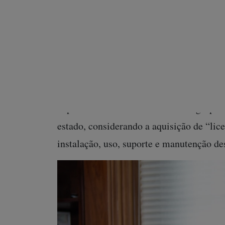
manutenção” da ferramenta espiã Webint
estado.
Questionado pela reportagem, o tribunal 
menção ao referido contrato […] se deu
Pública,
da
o tribunal catarinense atual
cópia do contrato assinado com o grupo 
estado, considerando a aquisição de “lic
instalação, uso, suporte e manutenção de