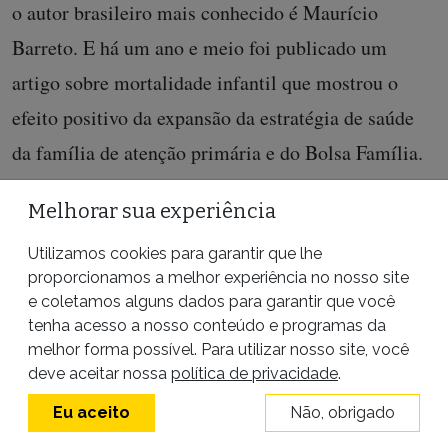
o autor brasileiro mais conhecido é Maurício
Barreto. E há um ano e meio foi publicado um
artigo sobre mortalidade infantil que mostrou o
efeito positivo da expansão da estratégia de saúde
da família de atenção primária e do Bolsa Família.
Os efeitos são assim rápidos, então? Quando há
Melhorar sua experiência
queda de renda, aumento do desemprego, quanto
Utilizamos cookies para garantir que lhe
tempo demora para a gente perceber isso na
proporcionamos a melhor experiência no nosso site
e coletamos alguns dados para garantir que você
saúde pública?
tenha acesso a nosso conteúdo e programas da
melhor forma possível. Para utilizar nosso site, você
É o que eu estou te falando: o efeito é bem rápido.
deve aceitar nossa
política de privacidade
.
Pode piorar em cinco, mesmo em três anos. Quando
Eu aceito
Não, obrigado
tem uma crise no crescimento econômico com