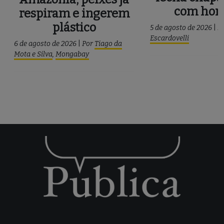
com ho
respiram e ingerem
plástico
5 de agosto de 2026
|
P
Escardovelli
6 de agosto de 2026
|
Por
Tiago da
Mota e Silva
,
Mongabay