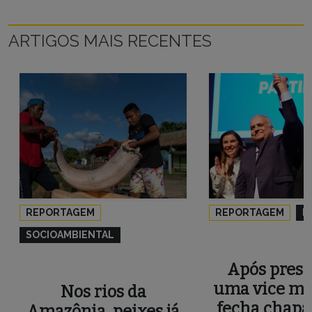
ARTIGOS MAIS RECENTES
REPORTAGEM
REPORTAGEM
P
SOCIOAMBIENTAL
Após press
uma vice mu
Nos rios da
fecha chapa
Amazônia, peixes já