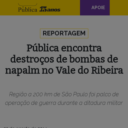
Navegação
APOIE
principal
Skip to content
REPORTAGEM
Pública encontra
destroços de bombas de
napalm no Vale do Ribeira
Região a 200 km de São Paulo foi palco de
operação de guerra durante a ditadura militar