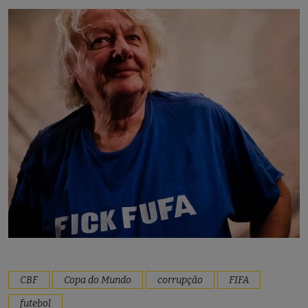
CBF
Copa do Mundo
corrupção
FIFA
futebol