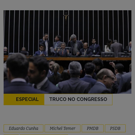
ESPECIAL
TRUCO NO CONGRESSO
Eduardo Cunha
Michel Temer
PMDB
PSDB