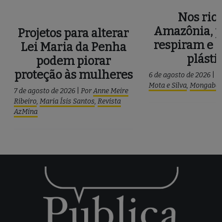
Nos rios
Amazônia, p
Projetos para alterar
respiram e 
Lei Maria da Penha
plásti
podem piorar
proteção às mulheres
6 de agosto de 2026
|
P
Mota e Silva
,
Mongaba
7 de agosto de 2026
|
Por
Anne Meire
Ribeiro
,
Maria Ísis Santos
,
Revista
AzMina