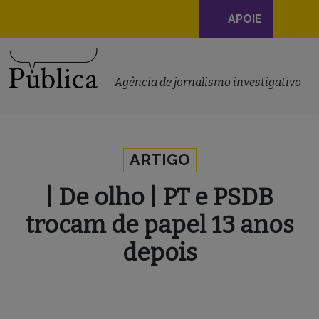
Navegação
APOIE
principal
Skip to content
Agência de jornalismo investigativo
ARTIGO
| De olho | PT e PSDB
trocam de papel 13 anos
depois