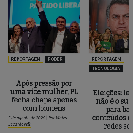
REPORTAGEM
PODER
REPORTAGEM
TECNOLOGIA
Após pressão por
uma vice mulher, PL
Eleições: le
fecha chapa apenas
não é o suf
com homens
para ba
conteúdos d
5 de agosto de 2026
|
Por
Maira
Escardovelli
redes soc