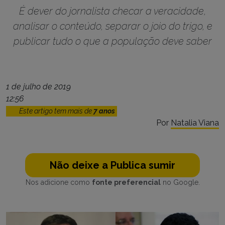
É dever do jornalista checar a veracidade,
analisar o conteúdo, separar o joio do trigo, e
publicar tudo o que a população deve saber
1 de julho de 2019
12:56
Este artigo tem mais de
7 anos
Por
Natalia Viana
Não deixe a Publica sumir
Nos adicione como
fonte preferencial
no Google.