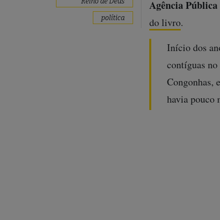
Reino de Deus
Agência Pública
política
do livro
.
Início dos a
contíguas no
Congonhas, e
havia pouco 
passava a dar
Certo dia, ao
não o encont
estava ajoelh
para mim. Fec
Disse que na