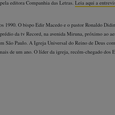
pela editora Companhia das Letras.
Leia aqui a entrevi
nos 1990. O bispo Edir Macedo e o pastor Ronaldo Didi
 prédio da tv Record, na avenida Miruna, próximo ao ae
m São Paulo. A Igreja Universal do Reino de Deus com
mais de um ano. O líder da igreja, recém-chegado dos 
 expediente na empresa das dez da manhã às sete da noi
 sair de sua sala, Didini escutou um barulho estranho.
rou. Então ouviu um gemido vindo do banheiro. “Abri a 
ado com a cara no chão, orando e chorando. Ele levanto
hei a porta e saí. Depois ele me chamou, parecia ter 
quela hora estava falando com Deus.” E Macedo contou