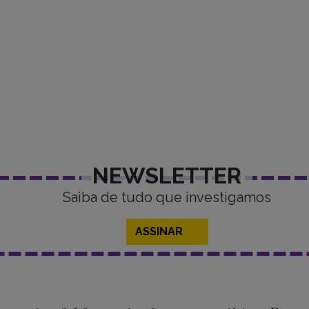
anir contraiu um agressivo câncer de intestino. Ao sabe
ócio: prometeu que o tio seria curado se doasse o sítio
nto uma das principais denominações neopentecostais
a proposta e ficou de pensar. Não pensou rápido o bast
esposta ao sobrinho.
NEWSLETTER
Saiba de tudo que investigamos
ASSINAR