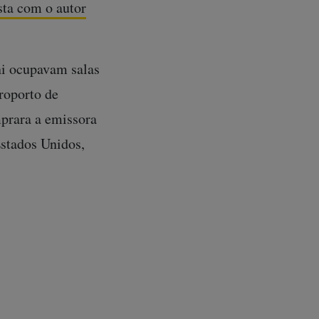
sta com o autor
ni ocupavam salas
roporto de
prara a emissora
Estados Unidos,
te.
 Procurou Macedo,
porta e o bispo
u o rosto e olhou
chorado muito.
 ao pastor que