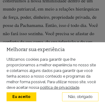
construímos a nossa feminilidade dentro de um
mundo patriarcal, em meio a relações hierárquicas
de força, poder, dinheiro, propriedade privada, de
posse da Pachamama. Então, isso é todo dia. Você
não fará isso sozinha. Você precisa se afastar do
conforto da sua cama, da sua televisão e do seu
computador e caminhar para encontrar suas
Melhorar sua experiência
companheiras, encontrar suas irmãs e ter isso em
Utilizamos cookies para garantir que lhe
proporcionamos a melhor experiência no nosso site
sua vida como algo sagrado.
e coletamos alguns dados para garantir que você
tenha acesso a nosso conteúdo e programas da
Nós nos organizamos por tecidos. Cada tecido em
melhor forma possível. Para utilizar nosso site, você
cada território tece o feminismo comunitário. Mas,
deve aceitar nossa
política de privacidade
.
nos momentos de decisão, elas são tomadas por
Eu aceito
Não, obrigado
aquelas que dedicaram sua vida a isso. Estamos no