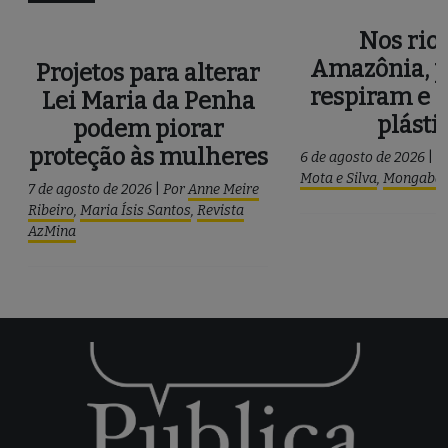
Nos rios
Amazônia, p
Projetos para alterar
respiram e 
Lei Maria da Penha
plásti
podem piorar
proteção às mulheres
6 de agosto de 2026
|
P
Mota e Silva
,
Mongaba
7 de agosto de 2026
|
Por
Anne Meire
Ribeiro
,
Maria Ísis Santos
,
Revista
AzMina