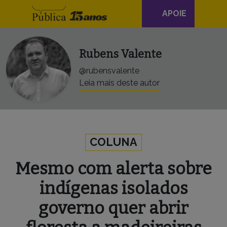
Navegação
Skip to content
APOIE
principal
Rubens Valente
@rubensvalente
Leia mais deste autor
COLUNA
Mesmo com alerta sobre
indígenas isolados
governo quer abrir