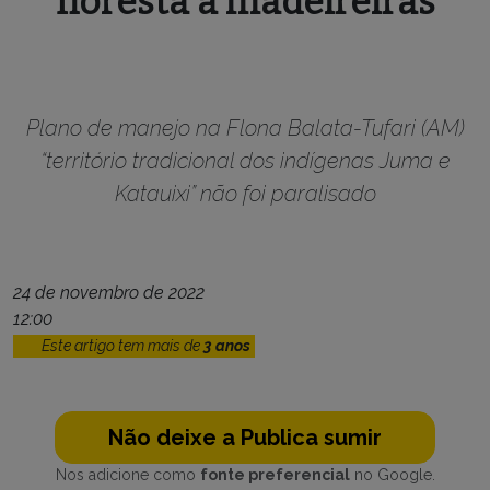
floresta a madeireiras
Plano de manejo na Flona Balata-Tufari (AM)
“território tradicional dos indígenas Juma e
Katauixi” não foi paralisado
24 de novembro de 2022
12:00
Este artigo tem mais de
3 anos
Não deixe a Publica sumir
Nos adicione como
fonte preferencial
no Google.