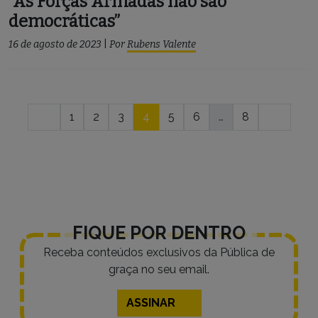
“As Forças Armadas não são
democráticas”
16 de agosto de 2023
|
Por
Rubens Valente
Navegação
1
2
3
4
5
6
…
8
por
posts
FIQUE POR DENTRO
Receba conteúdos exclusivos da Pública de
graça no seu email.
ASSINAR