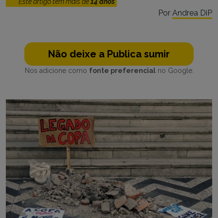
Este artigo tem mais de
14 anos
Por
Andrea DiP
Não deixe a Publica sumir
Nos adicione como
fonte preferencial
no Google.