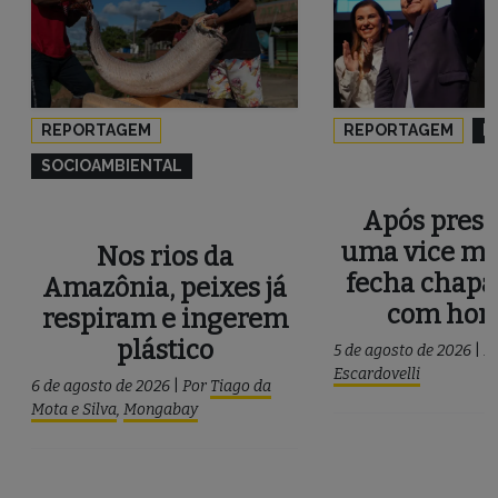
REPORTAGEM
REPORTAGEM
P
SOCIOAMBIENTAL
Após press
uma vice mu
Nos rios da
fecha chapa
Amazônia, peixes já
com ho
respiram e ingerem
plástico
5 de agosto de 2026
|
P
Escardovelli
6 de agosto de 2026
|
Por
Tiago da
Mota e Silva
,
Mongabay