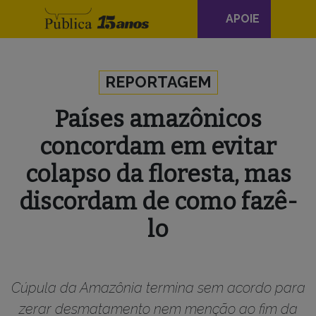
Navegação
APOIE
principal
Skip to content
REPORTAGEM
Países amazônicos
concordam em evitar
colapso da floresta, mas
discordam de como fazê-
lo
Cúpula da Amazônia termina sem acordo para
zerar desmatamento nem menção ao fim da