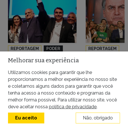
REPORTAGEM
PODER
REPORTAGEM
TECNOLOGIA
Melhorar sua experiência
Após pressão por
Utilizamos cookies para garantir que lhe
uma vice mulher, PL
proporcionamos a melhor experiência no nosso site
Eleições: le
e coletamos alguns dados para garantir que você
fecha chapa apenas
não é o suf
tenha acesso a nosso conteúdo e programas da
com homens
para ba
melhor forma possível. Para utilizar nosso site, você
conteúdos d
5 de agosto de 2026
|
Por
Maira
deve aceitar nossa
política de privacidade
.
Escardovelli
redes soc
Eu aceito
Não, obrigado
5 de agosto de 2026
|
P