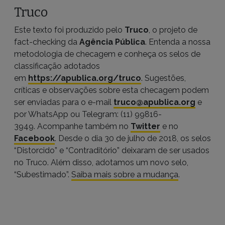
Truco
Este texto foi produzido pelo
Truco
, o projeto de
fact-checking da
Agência Pública
. Entenda a nossa
metodologia de checagem e conheça os selos de
classificação adotados
em
https://apublica.org/truco
. Sugestões,
críticas e observações sobre esta checagem podem
ser enviadas para o e-mail
truco@apublica.org
e
por WhatsApp ou Telegram: (11) 99816-
3949. Acompanhe também no
Twitter
e no
Facebook
. Desde o dia 30 de julho de 2018, os selos
“Distorcido” e “Contraditório” deixaram de ser usados
no Truco. Além disso, adotamos um novo selo,
“Subestimado”.
Saiba mais sobre a mudança
.