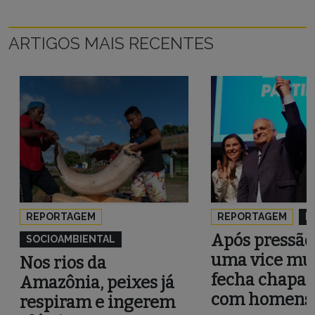
ARTIGOS MAIS RECENTES
REPORTAGEM
REPORTAGEM
P
Após pressão
SOCIOAMBIENTAL
uma vice mul
Nos rios da
fecha chapa 
Amazônia, peixes já
com homens
respiram e ingerem